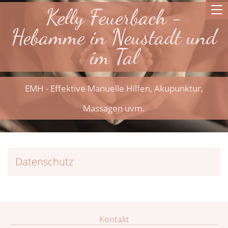
Kelly Feuerbach -
To
na
Hebamme in Neustadt und
im Tal
EMH - Effektive Manuelle Hilfen, Akupunktur,
Massagen uvm.
Datenschutz
Kontakt